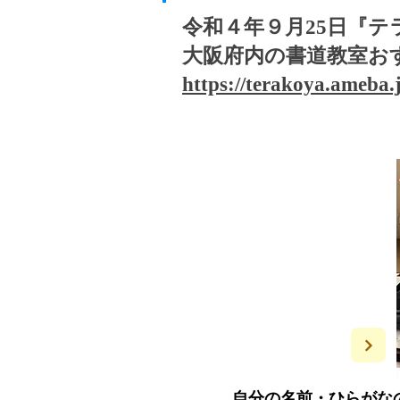
令和４年９月25日『
大阪府内の書道教室おす
https://terakoya.ameba
​子供の部
自分の名前・ひらがな