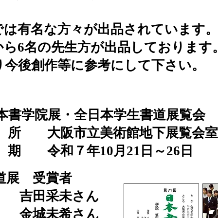
では有名な方々が出品されています
ら6名の先生方が出品しております
なり今後創作等に参考にして下さい。
 日本書学院展・全日本学生書道展覧会
 大阪市立美術館地下展覧会室
令和７年10月21日～26日
道展 受賞者
吉田采未さん
賞 金城未希さん