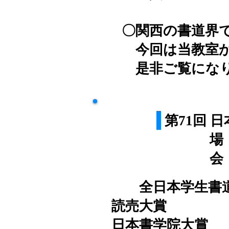
〇関西の書道界
今回は当教室か
​ 是非ご覧に
第71回
場 所
会 期 
​ 全日本学生書
読売大賞 
​日本書学院大