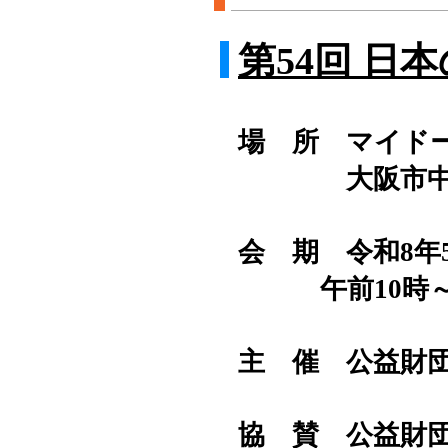
第54回 日
場 所 マイド
大阪市中央区
会 期 令和8年
​ 午前10時～
主 催 公益財
協 賛 公益財