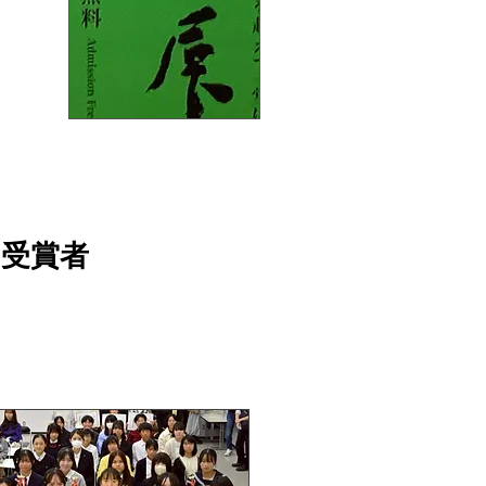
。
。
 受賞者