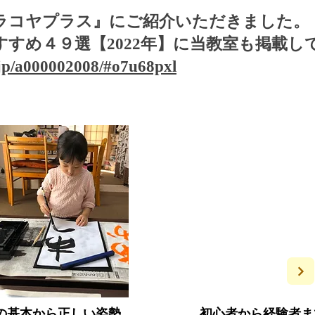
テラコヤプラス』にご紹介いただきました。
すめ４９選【2022年】に
当教室も掲載し
.jp/a000002008/#o7u68pxl
​一般の部
の基本から正しい姿勢
初心者から経験者ま