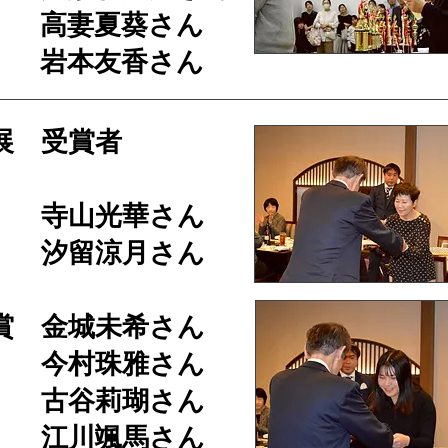
高妻夏葵さん
 岩本友香さん
展 受賞者
 寺山光華さん
 汐留涼月さん
賞 金城未希さん
 今村珠雅さん
 古谷莉瑚さん
 江川颯馬さん