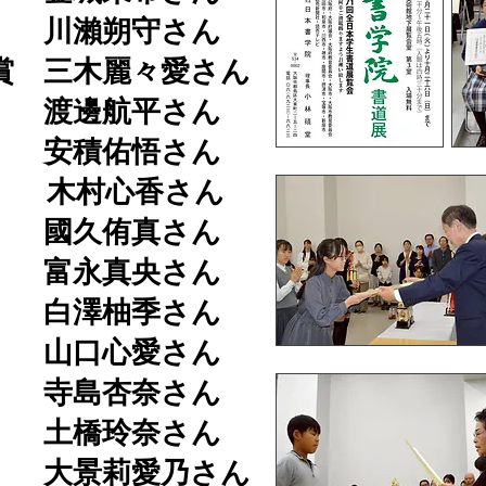
 川瀨朔守さん
賞 三木麗々愛さん
 渡邊航平さん
 安積佑悟さん
 木村心香さん
 國久侑真さん
 富永真央さん
 白澤柚季さん
山口心愛さん
寺島杏奈さん
土橋玲奈さん
大景莉愛乃さん